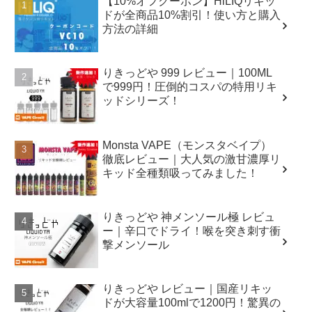
【10%オフクーポン】HiLIQリキッ
ドが全商品10%割引！使い方と購入
方法の詳細
りきっどや 999 レビュー｜100ML
で999円！圧倒的コスパの特用リキ
ッドシリーズ！
Monsta VAPE（モンスタベイプ）
徹底レビュー｜大人気の激甘濃厚リ
キッド全種類吸ってみました！
りきっどや 神メンソール極 レビュ
ー｜辛口でドライ！喉を突き刺す衝
撃メンソール
りきっどや レビュー｜国産リキッ
ドが大容量100mlで1200円！驚異の