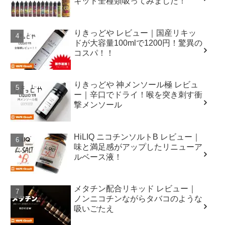
キッド全種類吸ってみました！
りきっどや レビュー｜国産リキッ
ドが大容量100mlで1200円！驚異の
コスパ！！
りきっどや 神メンソール極 レビュ
ー｜辛口でドライ！喉を突き刺す衝
撃メンソール
HiLIQ ニコチンソルトB レビュー｜
味と満足感がアップしたリニューア
ルベース液！
メタチン配合リキッド レビュー｜
ノンニコチンながらタバコのような
吸いごたえ