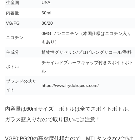
生産国
USA
内容量
60ml
VG/PG
80/20
0MG ノンニコチン（本国仕様はニコチン入り
ニコチン
もあり）
主成分
植物性グリセリン/プロピレングリコール/香料
チャイルドプルーフキャップ付きスポイトボト
ボトル
ル
ブランド公式サ
https://www.frydeliquids.com/
イト
内容量は60mlサイズ。ボトルは全てスポイトボトル、
ガラス瓶入りなので取り扱いには注意！
VG80:PG20の高粘度仕様なので、MTLタンクなどでは