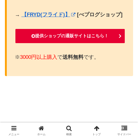
→
【FRYD(フライド)】
[べプログショップ]
提供ショップの通販サイトはこちら！
※
3000円以上購入
で
送料無料
です。
メニュー
ホーム
検索
トップ
サイドバー