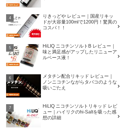
りきっどや レビュー｜国産リキッ
ドが大容量100mlで1200円！驚異の
コスパ！！
HiLIQ ニコチンソルトB レビュー｜
味と満足感がアップしたリニューア
ルベース液！
メタチン配合リキッド レビュー｜
ノンニコチンながらタバコのような
吸いごたえ
HiLIQ ニコチンソルトリキッド レビ
ュー｜ハイリクのhi-Saltを吸った感
想の詳細