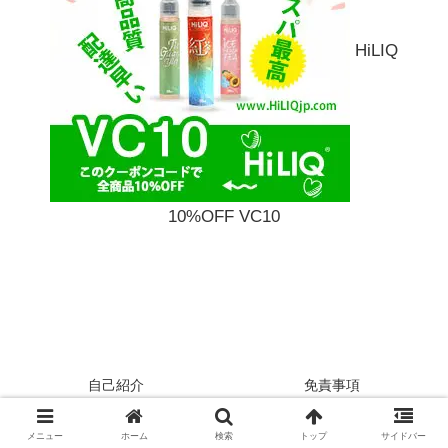
HiLIQ
10%OFF VC10
自己紹介
免責事項
プライバシーポリシー
サイトマップ
メニュー
ホーム
検索
トップ
サイドバー
お問い合わせ