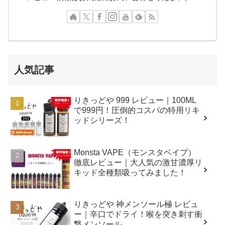
人気記事
りきっどや 999 レビュー｜100ML
で999円！圧倒的コスパの特用リキ
ッドシリーズ！
Monsta VAPE（モンスタベイプ）
徹底レビュー｜大人気の激甘濃厚リ
キッド全種類吸ってみました！
りきっどや 神メンソール極 レビュ
ー｜辛口でドライ！喉を突き刺す衝
撃メンソール