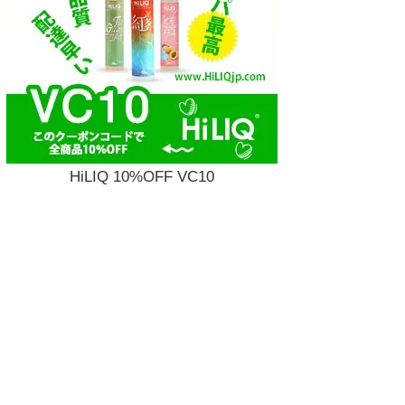
HiLIQ 10%OFF VC10