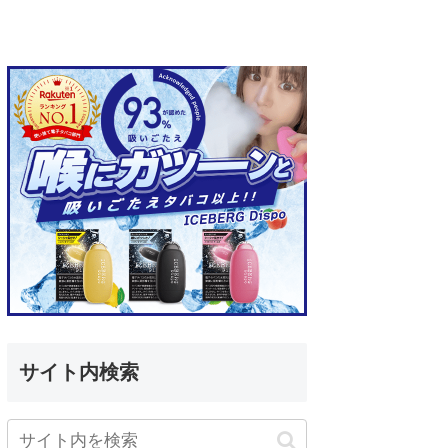
サイト内検索