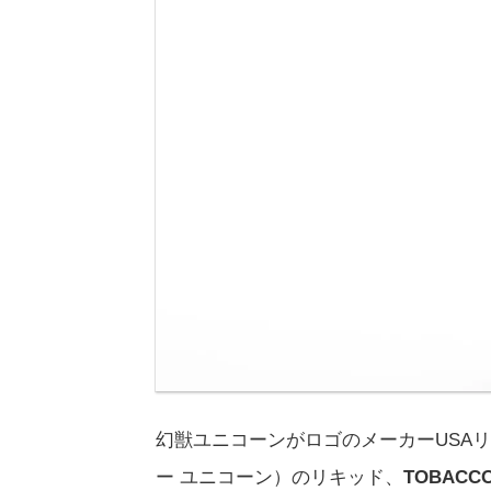
幻獣ユニコーンがロゴのメーカーUSAリキ
ー ユニコーン）のリキッド、
TOBAC