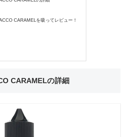
TOBACCO CARAMELを吸ってレビュー！
CCO CARAMELの詳細