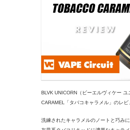
BLVK UNICORN（ビーエルヴィケー 
CARAMEL「タバコキャラメル」のレ
洗練されたキャラメルのノートと巧みに