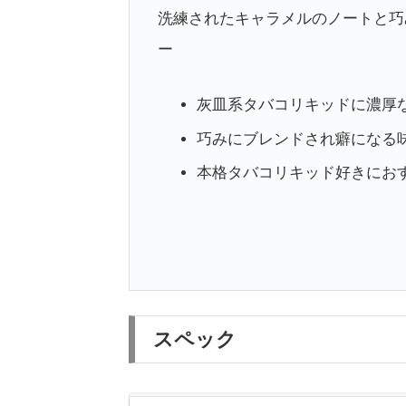
洗練されたキャラメルのノートと巧
ー
灰皿系タバコリキッドに濃厚
巧みにブレンドされ癖になる
本格タバコリキッド好きにお
スペック