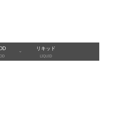
OD
リキッド
OD
LIQUID