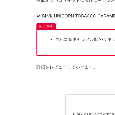
灰皿系タバコリキッドに濃厚なキャラメ
BLVK UNICORN TOBACCO CARA
タバコ＆キャラメル味のリキ
詳細をレビューしていきます。
BLVK UNICORN T