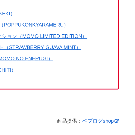
EKI）
OPPUKONKYARAMERU）
ン（MOMO LIMITED EDITION）
TRAWBERRY GUAVA MINT）
MO NO ENERUGI）
HITI）
商品提供：
ベプログshop