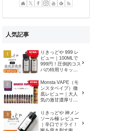
人気記事
りきっどや 999 レ
ビュー｜100MLで
999円！圧倒的コス
パの特用リキッド
シリーズ！
Monsta VAPE（モ
ンスタベイプ）徹
底レビュー｜大人
気の激甘濃厚リキ
ッド全種類吸って
みました！
りきっどや 神メン
ソール極 レビュー
｜辛口でドライ！
喉を突き刺す衝撃