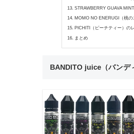
STRAWBERRY GUAVA
MOMO NO ENERUGI（
PICHITI（ピーチティー）の
まとめ
BANDITO juice（