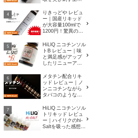
メンソール
りきっどや レビュ
ー｜国産リキッド
が大容量100mlで
1200円！驚異のコ
スパ！！
HiLIQ ニコチンソル
トB レビュー｜味
と満足感がアップ
したリニューアル
ベース液！
メタチン配合リキ
ッド レビュー｜ノ
ンニコチンながら
タバコのような吸
いごたえ
HiLIQ ニコチンソル
トリキッド レビュ
ー｜ハイリクのhi-
Saltを吸った感想の
詳細