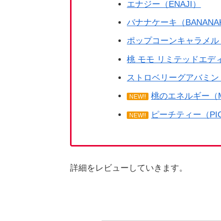
エナジー（ENAJI）
バナナケーキ（BANANAK
ポップコーンキャラメル（P
桃 モモ リミテッドエディショ
ストロベリーグアバミント（S
桃のエネルギー（MO
NEW!!
ピーチティー（PIC
NEW!!
詳細をレビューしていきます。