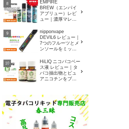
EMPIRE
BREW（エンパイ
アブリュー）レビ
ュー｜濃厚マレー
シアリキッドシリ
ーズ！
nipponvape
DEVIL6 レビュー｜
7つのフルーツとメ
ンソールをミック
スした国産低価格
リキッド！
HiLIQ ニコバコベー
ス液 レビュー｜タ
バコ抽出物とピュ
アニコチンをブレ
ンドした新しいニ
コチンベース液