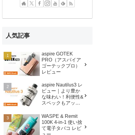
人気記事
aspire GOTEK
PRO（アスパイア
ゴーテックプロ）
レビュー
aspire Nautilus3 レ
ビュー｜より豊か
な味わい！利便性&
スペックもアップ
したクリアロマイ
ザー！
WASPE & Remit
100K 4-in-1 使い捨
て電子タバコ レビ
ュー