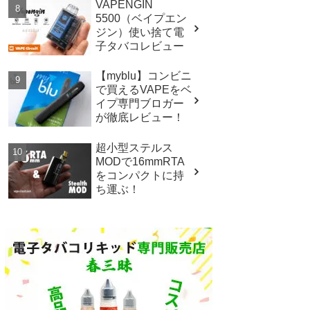
VAPENGIN
5500（ベイプエン
ジン）使い捨て電
子タバコレビュー
【myblu】コンビニ
で買えるVAPEをベ
イプ専門ブロガー
が徹底レビュー！
超小型ステルス
MODで16mmRTA
をコンパクトに持
ち運ぶ！