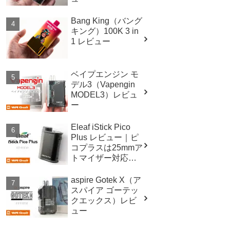
Bang King（バング
キング）100K 3 in
1 レビュー
ベイプエンジン モ
デル3（Vapengin
MODEL3）レビュ
ー
Eleaf iStick Pico
Plus レビュー｜ピ
コプラスは25mmア
トマイザー対応！
スペックも進
化！！
aspire Gotek X（ア
スパイア ゴーテッ
クエックス）レビ
ュー