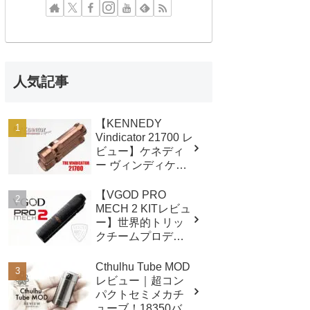
人気記事
【KENNEDY
Vindicator 21700 レ
ビュー】ケネディ
ー ヴィンディケー
ター21700
【VGOD PRO
MECH 2 KITレビュ
ー】世界的トリッ
クチームプロデュ
ース メカチューブ
スターター！
Cthulhu Tube MOD
レビュー｜超コン
パクトセミメカチ
ューブ！18350バッ