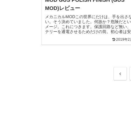
MOD)レビュー
メカニカルMODこの世界にだけは、手を出さ
い。そう決めていました。何故か？危険だとい
メージ。これにつきます。保護回路など無い、
テリーを通電させるためだけの筒。初心者は安
扱ってはいけないと今でも思います。ですが！
2019年
人からほぼ貰...
前
へ