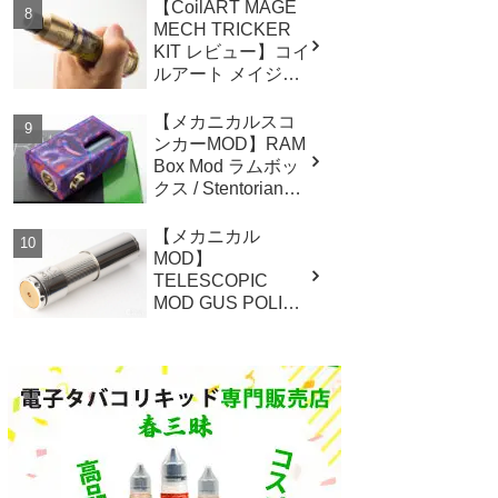
japan）レビュー
【CoilART MAGE
MECH TRICKER
KIT レビュー】コイ
ルアート メイジメ
ック・トリッカー
キット
【メカニカルスコ
ンカーMOD】RAM
Box Mod ラムボッ
クス / Stentorian
Vapor by Wotofo メ
カスコ レビュー
【メカニカル
MOD】
TELESCOPIC
MOD GUS POLISH
FINISH (GUS
MOD)レビュー