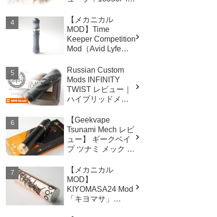
テリーにも対応
【メカニカル
MOD】Time
Keeper Competition
Mod（Avid Lyfe）
レビュー
Russian Custom
Mods INFINITY
TWIST レビュー｜
ハイブリッドメカ
ニカルMOD
【Geekvape
Tsunami Mech レビ
ュー】 ギークベイ
プ ツナミ メック メ
カニカルスタータ
ー
【メカニカル
MOD】
KIYOMASA24 Mod
「キヨマサ」
（VSCMOD