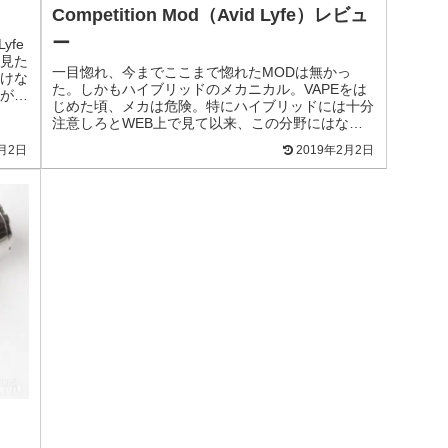
Competition Mod（Avid Lyfe）レビュ
ー
yfe
に見た
一目惚れ、今までここまで惚れたMODは無かっ
けな
た。しかもハイブリッドのメカニカル。VAPEをは
が拘
じめた頃、メカは危険。特にハイブリッドには十分
注意しろとWEB上で見て以来、この分野にはなる
べく手を出さずにきましたが...それがぶっ飛ぶぐら
2月2日
2019年2月2日
い自分...