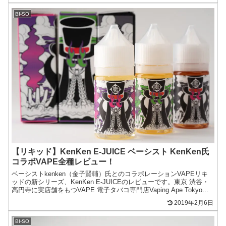
BI-SO
【リキッド】KenKen E-JUICE ベーシスト KenKen氏
コラボVAPE全種レビュー！
ベーシストkenken（金子賢輔）氏とのコラボレーションVAPEリキ
ッドの新シリーズ、KenKen E-JUICEのレビューです。東京 渋谷・
高円寺に実店舗をもつVAPE 電子タバコ専門店Vaping Ape Tokyoが
新たに展開する新ブ...
2019年2月6日
BI-SO