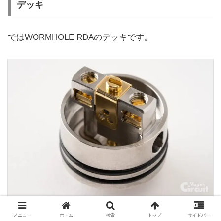
デッキ
ではWORMHOLE RDAのデッキです。
メニュー
ホーム
検索
トップ
サイドバー
2ポスト2スレッドのデュアルコイル対応デッキ。エア