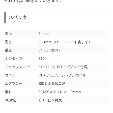
それでは詳細を見ていきます。
スペック
直径
24mm
高さ
28.4mm（DT・スレッド含まず）
重量
34.6g（実測）
ネジタイプ
510
ドリップチップ
810DT (510DTアダプター付属)
コイル
RBA デュアル/シングルコイル
エアフロー
SIDE ＆ BELOW
素材
304SSステンレス、PMMA
BF対応
◎ BFピン付属