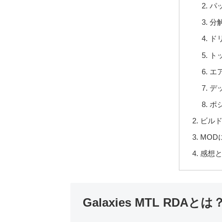
パ
分
ド
ト
エ
デ
ポ
ビル
MOD
感想
Galaxies MTL RDAとは