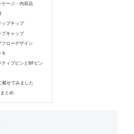
ッケージ・内容品
解
リップチップ
ップキャップ
アフローデザイン
ッキ
ジティブピンとBFピン
ド
に載せてみました
とまとめ
？