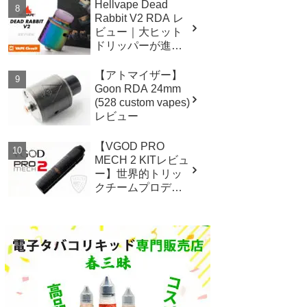
Hellvape Dead
Rabbit V2 RDA レ
ビュー｜大ヒット
ドリッパーが進
化！マルチエアホ
ール！
【アトマイザー】
Goon RDA 24mm
(528 custom vapes)
レビュー
【VGOD PRO
MECH 2 KITレビュ
ー】世界的トリッ
クチームプロデュ
ース メカチューブ
スターター！