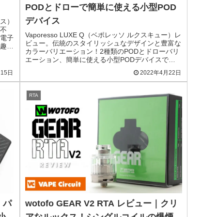
PODとドローで簡単に使える小型POD
デバイス
クス）
不
Vaporesso LUXE Q（ベポレッソ ルクスキュー）レ
電子
ビュー。伝統のスタイリッシュなデザインと豊富な
趣味
カラーバリエーション！2種類のPODとドローバリ
エーション、簡単に使える小型PODデバイスで
す。
月15日
2022年4月22日
RTA
｜パ
wotofo GEAR V2 RTA レビュー｜クリ
小
アなルックス！シングルコイルの爆煙