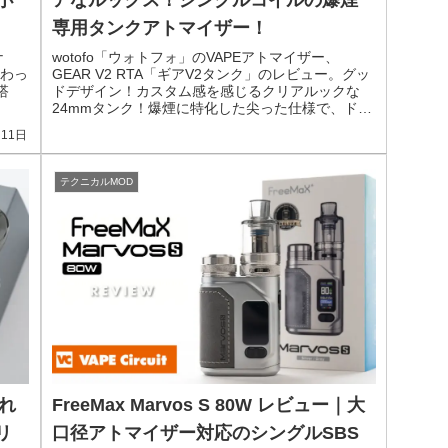
専用タンクアトマイザー！
ナ
wotofo「ウォトフォ」のVAPEアトマイザー、
わっ
GEAR V2 RTA「ギアV2タンク」のレビュー。グッ
搭
ドデザイン！カスタム感を感じるクリアルックな
24mmタンク！爆煙に特化した尖った仕様で、ドロ
ー調整なし！極大デッキエアホールを装備！
月11日
テクニカルMOD
漏れ
FreeMax Marvos S 80W レビュー｜大
リ
口径アトマイザー対応のシングルSBS