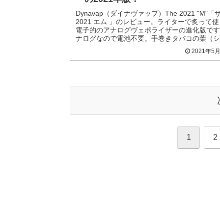
Dynavap（ダイナヴァップ）The 2021 "M"「
2021 エム 」のレビュー。ライターで炙って
電子的のアナログヴェポライザーの進化版です
ナログなので電池不要。手巻きタバコの葉（シ
グ）をかうのでタバコ代の節約にも！
2021年5
1
2