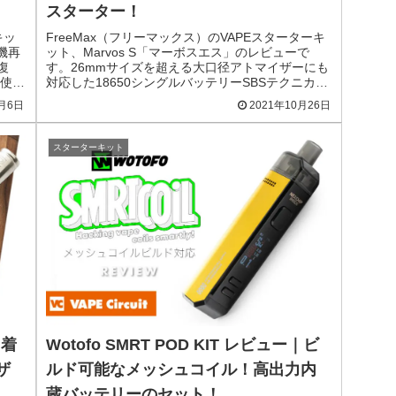
スターター！
キッ
FreeMax（フリーマックス）のVAPEスターターキ
機再
ット、Marvos S「マーボスエス」のレビューで
復
す。26mmサイズを超える大口径アトマイザーにも
使い
対応した18650シングルバッテリーSBSテクニカル
.
MODと、爆煙を美味しく楽しめるPO...
2月6日
2021年10月26日
スターターキット
｜着
Wotofo SMRT POD KIT レビュー｜ビ
ザ
ルド可能なメッシュコイル！高出力内
蔵バッテリーのセット！