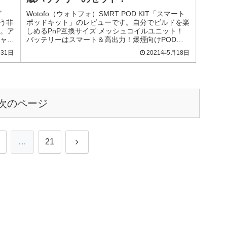
ザ
Wotofo（ウォトフォ）SMRT POD KIT「スマート
使う非
ポッドキット」のレビューです。自分でビルドを楽
。ア
しめるPnP互換サイズ メッシュコイルユニット！
ャ
バッテリーはスマート＆高出力！爆煙向けPODデ
バイススターターキットです。
月31日
2021年5月18日
次のページ
次
…
21
へ