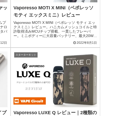
ヴァッ
Vaporesso MOTI X MINI（ベポレッソ
モティ エックスミニ）レビュー
エムプ
Vaporesso MOTI X MINI（ベポレッソ モティ エッ
ナロ
クスミニ）レビュー。ハニカムメッシュコイルと特
タバ
許取得済みMCUチップ搭載、一貫したフレーバ
ー。ミニボディーに大容量バッテリー、最大20W出
力。DTLスターターの画期的製品。
月12日
2022年8月1日
スターターキット
パイプ
Vaporesso LUXE Q レビュー｜2種類の