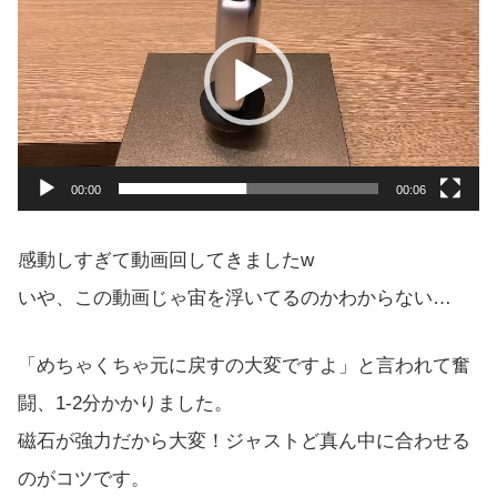
画
プ
レ
ー
ヤ
00:00
00:06
ー
感動しすぎて動画回してきましたw
いや、この動画じゃ宙を浮いてるのかわからない…
「めちゃくちゃ元に戻すの大変ですよ」と言われて奮
闘、1-2分かかりました。
磁石が強力だから大変！ジャストど真ん中に合わせる
のがコツです。