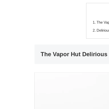
The Va
Deli
The Vapor Hut Delirio