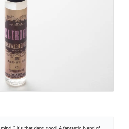
mind ? it’s that dang good! A fantastic blend of