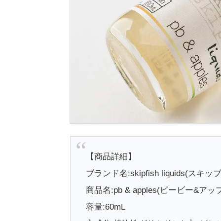
【商品詳細】
ブランド名:skipfish liquids(
商品名:pb & apples(ピービー&アッ
容量:60mL