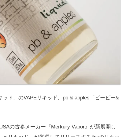
ュリキッド」のVAPEリキッド、pb & apples「ピービー&
USAの古参メーカー『Merkury Vapor』が新展開し