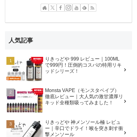
人気記事
りきっどや 999 レビュー｜100ML
で999円！圧倒的コスパの特用リキ
ッドシリーズ！
Monsta VAPE（モンスタベイプ）
徹底レビュー｜大人気の激甘濃厚リ
キッド全種類吸ってみました！
りきっどや 神メンソール極 レビュ
ー｜辛口でドライ！喉を突き刺す衝
撃メンソール