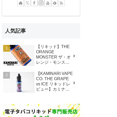
人気記事
【リキッド】THE
ORANGE
MONSTER ザ・オ
レンジ・モンスタ
ー / KAMINARI
VAPE CO. カミナ
【KAMINARI VAPE
リベイプ レビュ
CO. THE GRAPE
ー
vs ICE リキッドレ
ビュー】カミナリ
ベイプ ザ グレープ
vs アイス