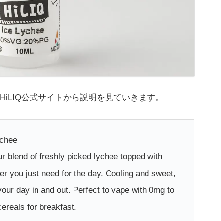
iLIQ公式サイトから説明を見ていきます。
ychee
 blend of freshly picked lychee topped with
zer you just need for the day. Cooling and sweet,
your day in and out. Perfect to vape with 0mg to
ereals for breakfast.