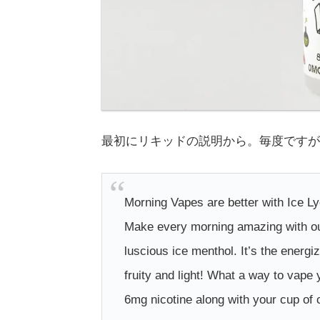
最初にリキッドの説明から。毎度ですがH
Morning Vapes are better with Ice L
Make every morning amazing with our
luscious ice menthol. It’s the energi
fruity and light! What a way to vape 
6mg nicotine along with your cup of c