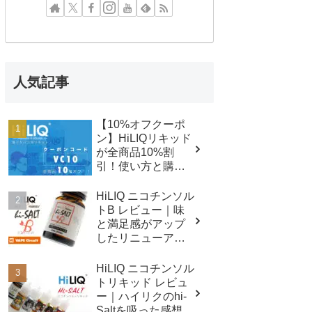
人気記事
【10%オフクーポ
ン】HiLIQリキッド
が全商品10%割
引！使い方と購入
方法の詳細
HiLIQ ニコチンソル
トB レビュー｜味
と満足感がアップ
したリニューアル
ベース液！
HiLIQ ニコチンソル
トリキッド レビュ
ー｜ハイリクのhi-
Saltを吸った感想の