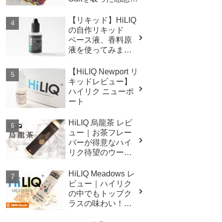
詳細
【リキッド】HiLIQ
の自作リキッド
ベース液、香料原
液を使ってみまし
た。
【HiLIQ Newport リ
キッドレビュー】
ハイリク ニューポ
ート
HiLIQ 烏龍茶 レビ
ュー｜お茶フレー
バーが得意なハイ
リク待望のウーロ
ンチャリキッド！
HiLIQ Meadows レ
ビュー｜ハイリク
の中でもトップク
ラスの味わい！？
リラックス系リキ