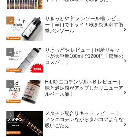
りきっどや 神メンソール極 レビュ
ー｜辛口でドライ！喉を突き刺す衝
撃メンソール
りきっどや レビュー｜国産リキッ
ドが大容量100mlで1200円！驚異の
コスパ！！
HiLIQ ニコチンソルトB レビュー｜
味と満足感がアップしたリニューア
ルベース液！
メタチン配合リキッド レビュー｜
ノンニコチンながらタバコのような
吸いごたえ