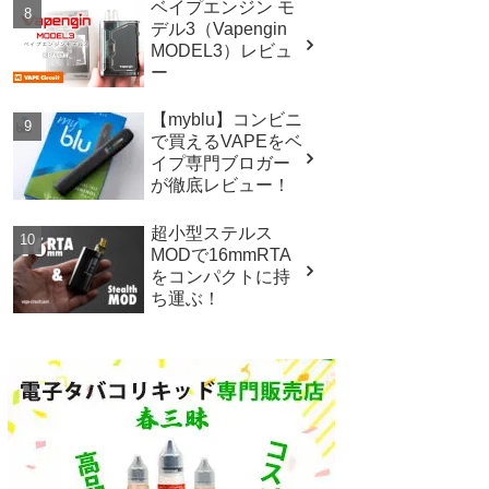
ベイプエンジン モ
デル3（Vapengin
MODEL3）レビュ
ー
【myblu】コンビニ
で買えるVAPEをベ
イプ専門ブロガー
が徹底レビュー！
超小型ステルス
MODで16mmRTA
をコンパクトに持
ち運ぶ！