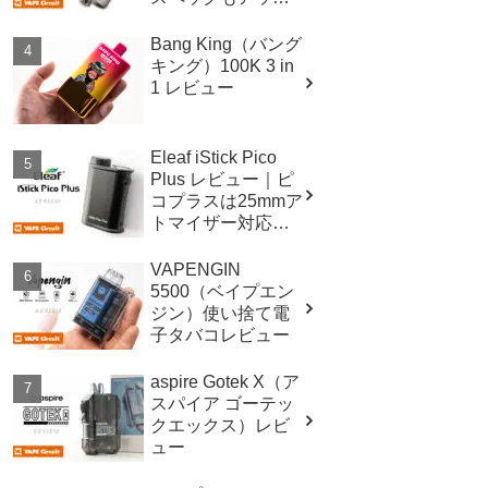
したクリアロマイ
ザー！
Bang King（バング
キング）100K 3 in
1 レビュー
Eleaf iStick Pico
Plus レビュー｜ピ
コプラスは25mmア
トマイザー対応！
スペックも進
化！！
VAPENGIN
5500（ベイプエン
ジン）使い捨て電
子タバコレビュー
aspire Gotek X（ア
スパイア ゴーテッ
クエックス）レビ
ュー