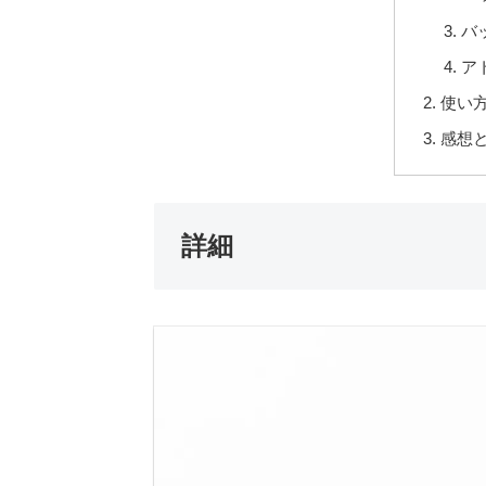
バ
ア
使い
感想
詳細