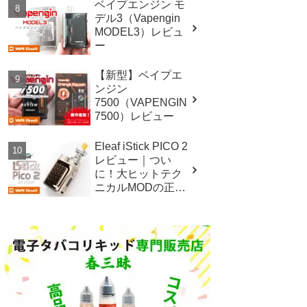
ベイプエンジン モ
デル3（Vapengin
MODEL3）レビュ
ー
【新型】ベイプエ
ンジン
7500（VAPENGIN
7500）レビュー
Eleaf iStick PICO 2
レビュー｜つい
に！大ヒットテク
ニカルMODの正統
後継機！！