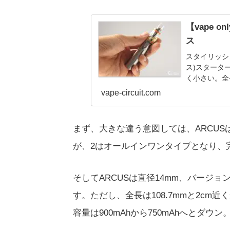
【vape o
ス
スタイリッシュ
ス)スタータ
く小さい。全長 
バコのスター
vape-circuit.com
まず、大きな違う意図しては、ARCU
が、2はオールインワンタイプとなり、
そしてARCUSは直径14mm、バージョン
す。ただし、全長は108.7mmと2c
容量は900mAhから750mAhへとダ