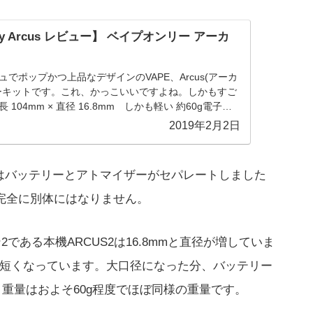
nly Arcus レビュー】 ベイプオンリー アーカ
でポップかつ上品なデザインのVAPE、Arcus(アーカ
ーキットです。これ、かっこいいですよね。しかもすご
104mm × 直径 16.8mm しかも軽い 約60g電子タ
ターキッドもついに...
2019年2月2日
Sはバッテリーとアトマイザーがセパレートしました
完全に別体にはなりません。
2である本機ARCUS2は16.8mmと直径が増していま
m近く短くなっています。大口径になった分、バッテリー
ウン。重量はおよそ60g程度でほぼ同様の重量です。