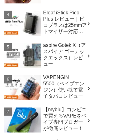
Eleaf iStick Pico
Plus レビュー｜ピ
コプラスは25mmア
トマイザー対応！
スペックも進
化！！
aspire Gotek X（ア
スパイア ゴーテッ
クエックス）レビ
ュー
VAPENGIN
5500（ベイプエン
ジン）使い捨て電
子タバコレビュー
【myblu】コンビニ
で買えるVAPEをベ
イプ専門ブロガー
が徹底レビュー！