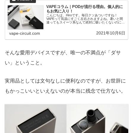
VAPEコラム｜PODが流行る理由。個人的に
もお気に入り！
こんにちは、Hiroです。毎日クソあついですね！
VAPEって気温にすごく左右されますよね。暑いと間
違ってもスイーツ系なんて絶対に吸いたくないのに、
涼しくなってくるとそれまで美味しく感じていた清涼
剤MAXのリキッドが吸いたくなくなるのだから不...
2021年10月6日
vape-circuit.com
そんな愛用デバイスですが、唯一の不満点が「ダサ
い」ということ。
実用品としては文句なしに便利なのですが、お世辞に
もかっこいいといえないのが本当に残念で仕方ない。