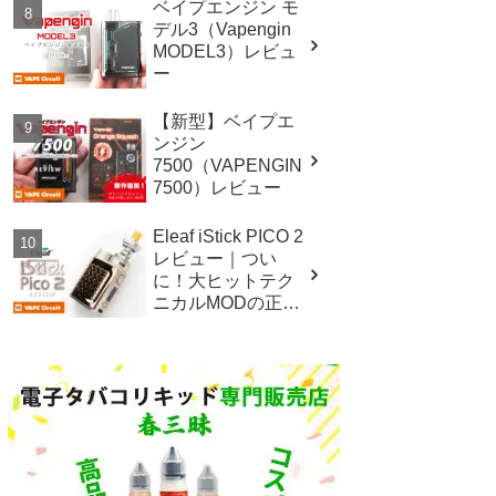
ベイプエンジン モ
デル3（Vapengin
MODEL3）レビュ
ー
【新型】ベイプエ
ンジン
7500（VAPENGIN
7500）レビュー
Eleaf iStick PICO 2
レビュー｜つい
に！大ヒットテク
ニカルMODの正統
後継機！！