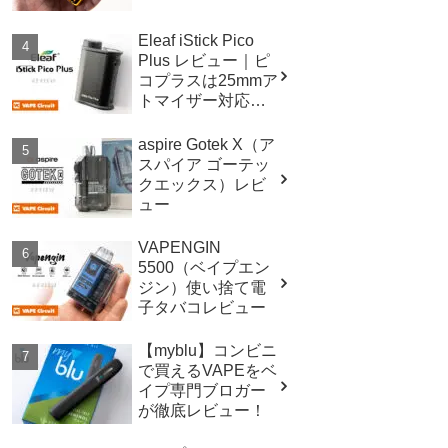
Eleaf iStick Pico
Plus レビュー｜ピ
コプラスは25mmア
トマイザー対応！
スペックも進
化！！
aspire Gotek X（ア
スパイア ゴーテッ
クエックス）レビ
ュー
VAPENGIN
5500（ベイプエン
ジン）使い捨て電
子タバコレビュー
【myblu】コンビニ
で買えるVAPEをベ
イプ専門ブロガー
が徹底レビュー！