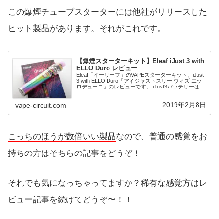
この爆煙チューブスターターには他社がリリースした
ヒット製品があります。それがこれです。
【爆煙スターターキット】Eleaf iJust 3 with
ELLO Duro レビュー
Eleaf「イーリーフ」のVAPEスターターキット、iJust
3 with ELLO Duro「アイジャストスリー ウィズ エッ
ロデューロ」のレビューです。 iJust3バッテリーは
3,000mAhを搭載し最大出力80W。ELLO Duroは6.5ml
大容量タンク、革新的なネットコイルを採用していま
2019年2月8日
vape-circuit.com
す。
こっちのほうが数倍いい製品
なので、普通の感覚をお
持ちの方はそちらの記事をどうぞ！
それでも気になっちゃってますか？稀有な感覚方はレ
ビュー記事を続けてどうぞ〜！！