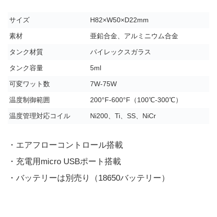
サイズ
H82×W50×D22mm
素材
亜鉛合金、アルミニウム合金
タンク材質
パイレックスガラス
タンク容量
5ml
可変ワット数
7W-75W
温度制御範囲
200°F-600°F（100℃-300℃）
温度管理対応コイル
Ni200、Ti、SS、NiCr
・エアフローコントロール搭載
・充電用micro USBポート搭載
・バッテリーは別売り（18650バッテリー）