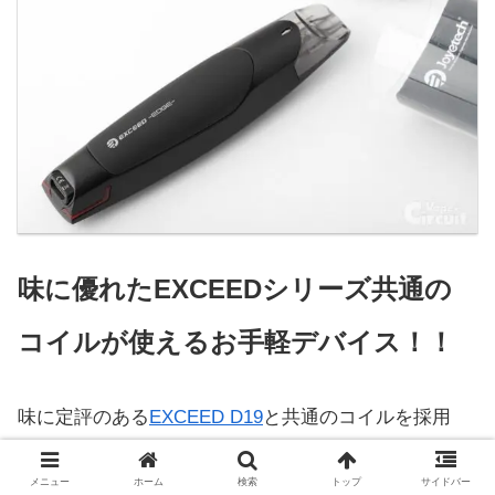
味に優れたEXCEEDシリーズ共通の
コイルが使えるお手軽デバイス！！
味に定評のある
EXCEED D19
と共通のコイルを採用
し、それに近い味を実現したお手軽デバイス。シリー
メニュー
ホーム
検索
トップ
サイドバー
ズ最も携帯性に優れ、軽量コンパクトなのが最大の特