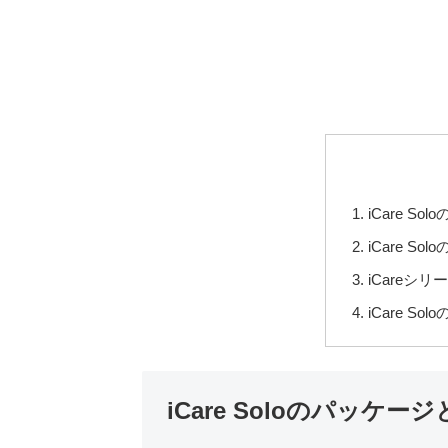
iCare S
iCare Sol
iCareシ
iCare So
iCare Soloのパッケ