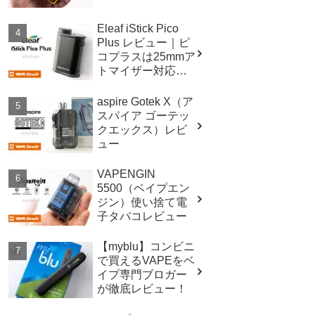
Eleaf iStick Pico
Plus レビュー｜ピ
コプラスは25mmア
トマイザー対応！
スペックも進
化！！
aspire Gotek X（ア
スパイア ゴーテッ
クエックス）レビ
ュー
VAPENGIN
5500（ベイプエン
ジン）使い捨て電
子タバコレビュー
【myblu】コンビニ
で買えるVAPEをベ
イプ専門ブロガー
が徹底レビュー！