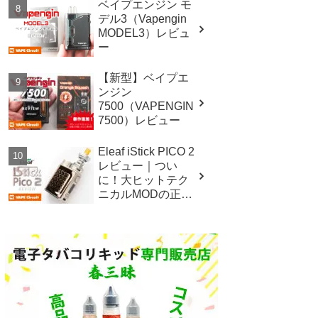
ベイプエンジン モ
デル3（Vapengin
MODEL3）レビュ
ー
【新型】ベイプエ
ンジン
7500（VAPENGIN
7500）レビュー
Eleaf iStick PICO 2
レビュー｜つい
に！大ヒットテク
ニカルMODの正統
後継機！！