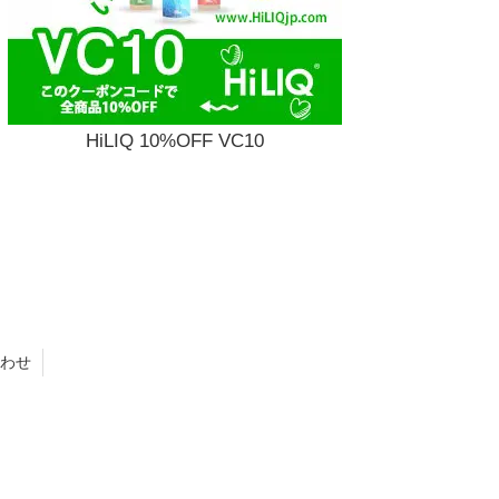
HiLIQ 10%OFF VC10
わせ