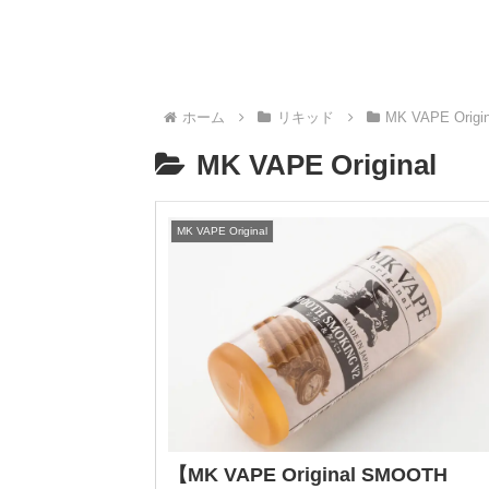
ホーム
リキッド
MK VAPE Origin
MK VAPE Original
MK VAPE Original
【MK VAPE Original SMOOTH