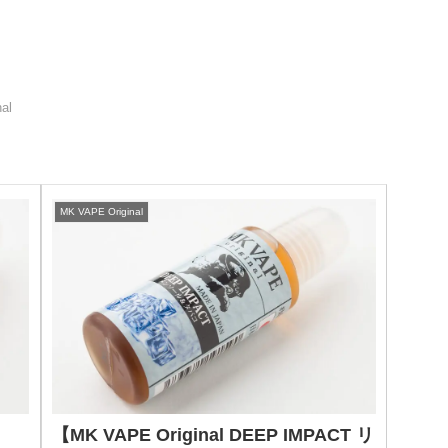
al
MK VAPE Original
【MK VAPE Original DEEP IMPACT リ