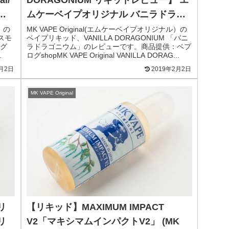
ュ
ムケーベイプオリジナル バニラドラゴ
ニウム
）の
MK VAPE Original(エムケーベイプオリジナル）の
スモ
ベイプリキッド、VANILLA DORAGONIUM 「バニ
グ
ラドラゴニウム」のレビューです。商品提供：ベプ
ログshopMK VAPE Original VANILLA DORAG...
2月2日
2019年2月2日
MK VAPE Original
 リ
【リキッド】MAXIMUM IMPACT
リ
V2「マキシマムインパクトV2」 (MK