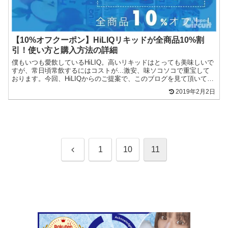
【10%オフクーポン】HiLIQリキッドが全商品10%割
引！使い方と購入方法の詳細
僕もいつも愛飲しているHiLIQ。高いリキッドはとっても美味しいで
すが、常日頃常飲するにはコストが...激安、味ソコソコで重宝して
おります。今回、HiLIQからのご提案で、このブログを見て頂いてい
る方用のクーポンを作って頂きました10%ディ...
2019年2月2日
前
1
10
11
へ