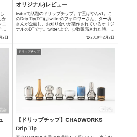
オリジナル)レビュー
し
twiterで話題のドリップチップ。すぱやんv1。こ
しか
のDrip Tip(DT)はtwitterのフォロワーさん、ター坊
のクニ
さんが企画し、お知り合いが製作されているオリジ
テム
ナルのDTです。twitter上で、少数販売された時、自
分は買うことが出来...
2月2日
2019年2月2日
ドリップチップ
ュ
【ドリップチップ】CHADWORKS
Drip Tip