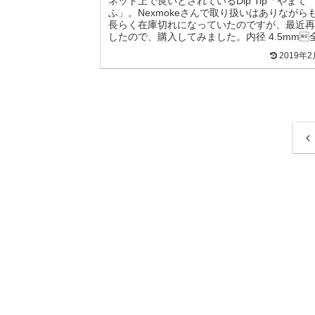
ネット上で良いとされているDip Tip「やまて
ふ」。Nexmokeさんで取り扱いはありながら
長らく在庫切れになっていたのですが、最近再
したので、購入してみました。内径 4.5mm
1.95mm(上部 1.4mm)スペック的に...
2019年