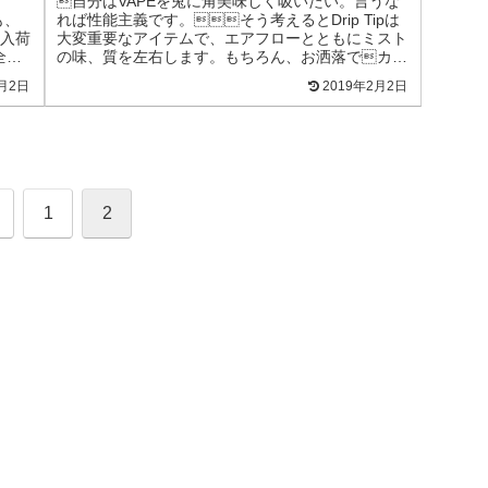
自分はVAPEを兎に角美味しく吸いたい。言うな
も、
れば性能主義です。そう考えるとDrip Tipは
入荷
大変重要なアイテムで、エアフローとともにミスト
全長
の味、質を左右します。もちろん、お洒落でカッ
コいいDTは世の中に多いですが、CHADWOR...
2月2日
2019年2月2日
前
1
2
へ