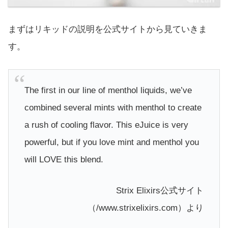
まずはリキッドの説明を公式サイトから見ていきま
す。
The first in our line of menthol liquids, we’ve
combined several mints with menthol to create
a rush of cooling flavor. This eJuice is very
powerful, but if you love mint and menthol you
will LOVE this blend.
Strix Elixirs公式サイト
（/www.strixelixirs.com）より