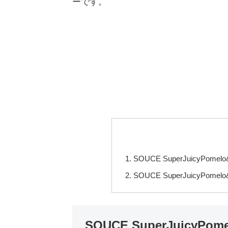
ーです。
SOUCE SuperJuicyPomelo&
SOUCE SuperJuicyPomel
SOUCE SuperJuicyPome