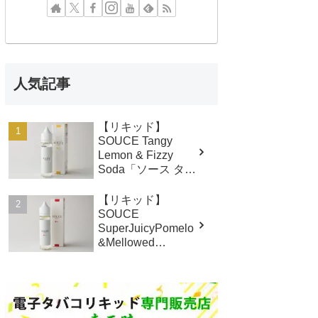
人気記事
【リキッド】
SOUCE Tangy
Lemon & Fizzy
Soda「ソース タン
ギーレモン&フィジ
ーソーダ」
【リキッド】
(MNFKV/モノフク
SOUCE
ベイパー） レビ
SuperJuicyPomelo
ュー
&Mellowed
Passionfruit「ソー
ス スーパージュー
シー ポメロ&メロ
ウド パッションフ
ルーツ」 (MNFKV/