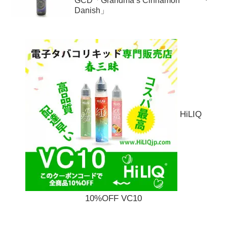
GCD「Grandma’s Cinnamon
Danish」
HiLIQ
10%OFF VC10