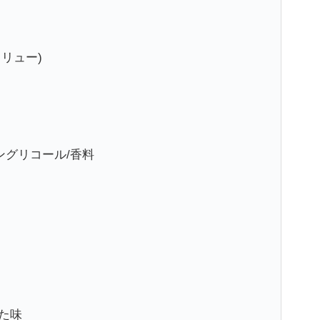
クリュー)
ングリコール/香料
た味