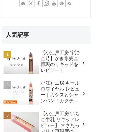
人気記事
【小江戸工房 宇治
金時】かき氷完全
再現のリキッドを
レビュー！
小江戸工房 キール
ロワイヤル レビュ
ー｜カシスとシャ
ンパン！カクテル
完全再現系リキッ
ド！
【小江戸工房 いち
ご牛乳 リキッドレ
ビュー】 甘さたっ
ぷり！再現度の高