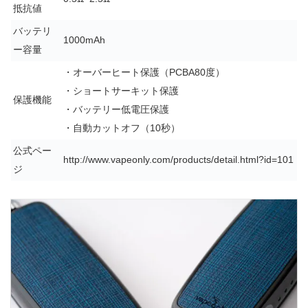
抵抗値
バッテリ
1000mAh
ー容量
・オーバーヒート保護（PCBA80度）
・ショートサーキット保護
保護機能
・バッテリー低電圧保護
・自動カットオフ（10秒）
公式ペー
http://www.vapeonly.com/products/detail.html?id=101
ジ