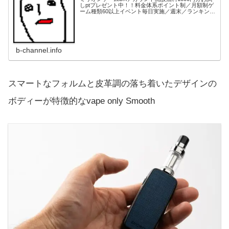
しptプレゼント中！！料金体系ポイント制／月額制ゲ
ーム種類60以上イベント毎日実施／週末／ランキング
等各種ありデイリークエスト／マンスリークエスト等
もあり景品交換電子マネー、ギフト券、家電...
b-channel.info
スマートなフォルムと皮革調の落ち着いたデザインの
ボディーが特徴的なvape only Smooth